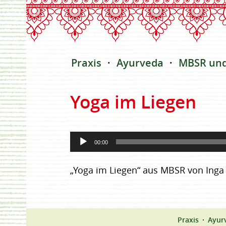
Praxis
Ayurveda
MBSR un
Yoga im Liegen
Audio-
00:00
Player
„Yoga im Liegen“ aus MBSR von Inga M
Praxis
Ayur