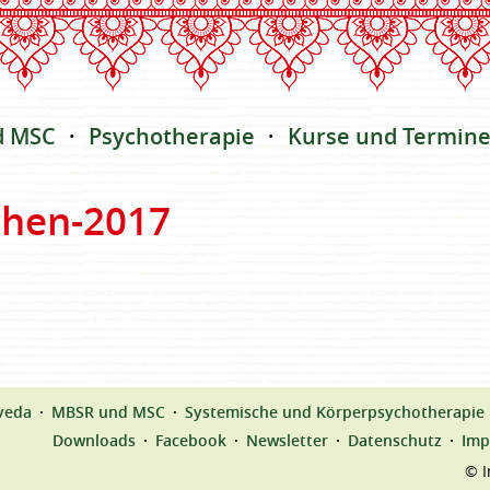
d MSC
Psychotherapie
Kurse und Termin
chen-2017
veda
MBSR und MSC
Systemische und Körperpsychotherapie
Downloads
Facebook
Newsletter
Datenschutz
Imp
© I