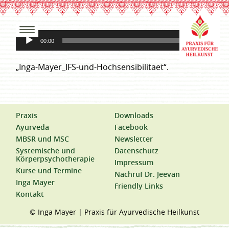
Audio-
00:00
00:00
Player
„Inga-Mayer_IFS-und-Hochsensibilitaet“.
Praxis
Downloads
Ayurveda
Facebook
MBSR und MSC
Newsletter
Systemische und
Datenschutz
Körperpsychotherapie
Impressum
Kurse und Termine
Nachruf Dr. Jeevan
Inga Mayer
Friendly Links
Kontakt
© Inga Mayer | Praxis für Ayurvedische Heilkunst